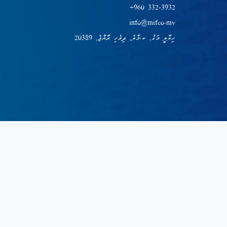
+960 332-3932
info@mifco.mv
ހިލާލީ މަގު, ކ.މާލެ, ދިވެހި ރާއްޖެ, 20389