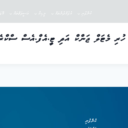
ކުންފުނި
އުފެއްދުންތައް
މީޑިއާ
ވަސީލަތްތައް
އޮޕ
ުރި މެޓަލް ޖަންކް އަދި ޓީ.އެފް.އެސް ސްކްރެޕ
ކުންފުނި