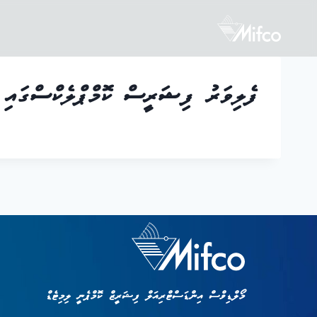
ފެލިވަރު ފިޝަރީސް ކޮމްޕްލެކްސްގައި ހ
މޯލްޑިވްސް އިންޑަސްޓްރިއަލް ފިޝަރީޒް ކޮމްޕެނީ ލިމިޓެޑް