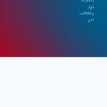
ޑައުންލޯޑްސް
ވަޒީފާ
ވިސްލްބްލޯވަރ
ގެލަރީ