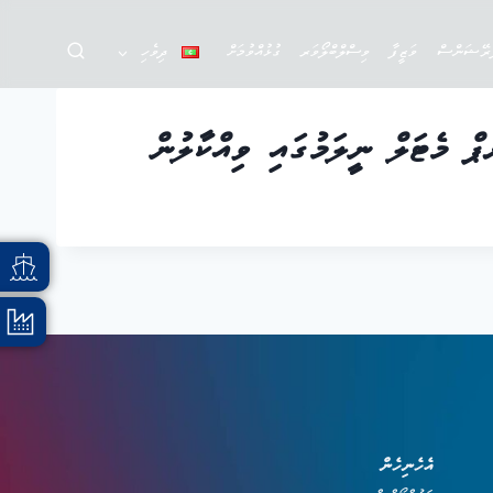
ަރޭޝަންސް
ވަޒީފާ
ވިސްލްބްލޯވަރ
ގުޅުއްވުމަށް
ދިވެހި
ް މެޓަލް ނީލަމުގައި ވިއްކާލުން
އެހެނިހެން