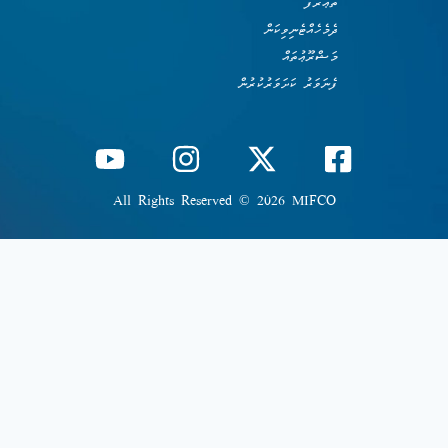
ތަޢާރަފު
ދެމެހެއްޓެނިވިކަން
މަޝްރޫޢުތައް
ފެނަވަރު ކަށަވަރުކުރުން
All Rights Reserved © 2026 MIFCO