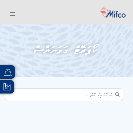
ކޯޕަރޭޓް ގަވަނަންސް
އ