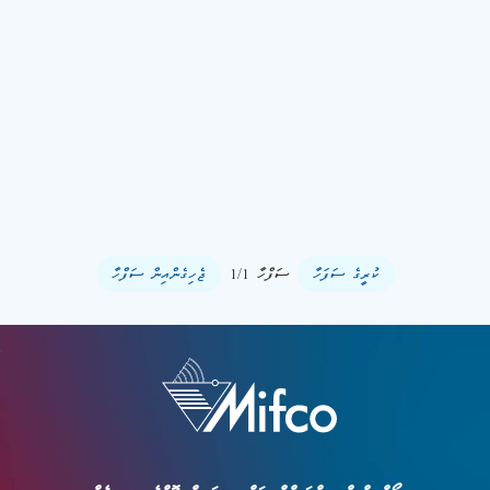
ކުރީގެ ސަފަހާ
ސަފްހާ 1/1
ޖެހިގެންއިން ސަފްހާ