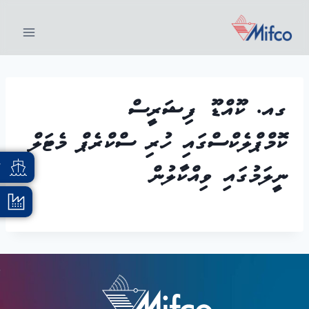
ގއ. ކޫއްޑޫ ފިޝަރީސް
ކޮމްޕްލެކްސްގައި ހުރި ސްކްރެޕް މެޓަލް
ނީލަމުގައި ވިއްކާލުން
އ