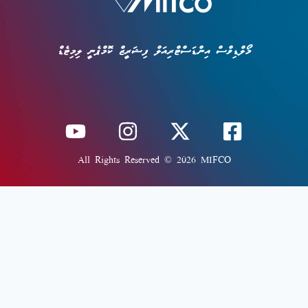
މޯލްޑިވްސް އިންޑަސްޓްރިއަލް ފިޝަރީޒް ކޮމްޕެނީ ލިމިޓެޑް
All Rights Reserved © 2026 MIFCO