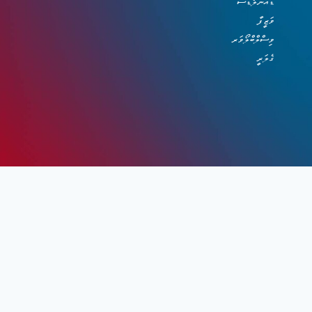
ޑައުންލޯޑްސް
ވަޒީފާ
ވިސްލްބްލޯވަރ
ގެލަރީ