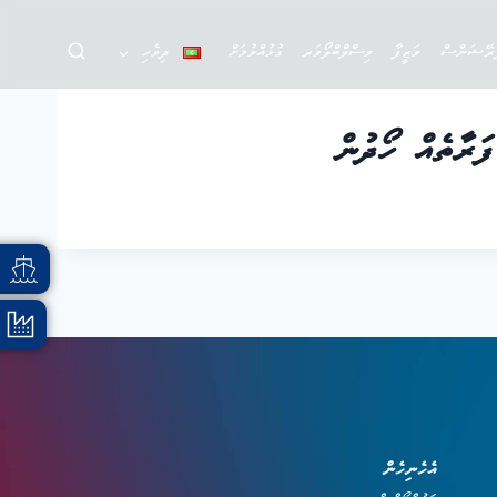
ަރޭޝަންސް
ވަޒީފާ
ވިސްލްބްލޯވަރ
ގުޅުއްވުމަށް
ދިވެހި
ަރާތެއް ހޯދުން
އެހެނިހެން