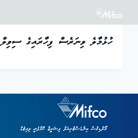
ހުޅުމާލެ ވިނަރެސް ފިހާރައިގެ ސިވިލް މ
މޯލްޑިވްސް އިންޑަސްޓްރިއަލް ފިޝަރީޒް ކޮމްޕެނީ ލިމިޓެޑް