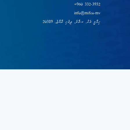
+960 332-3932
info@mifco.mv
ހިލާލީ މަގު, ކ.މާލެ, ދިވެހި ރާއްޖެ, 20389