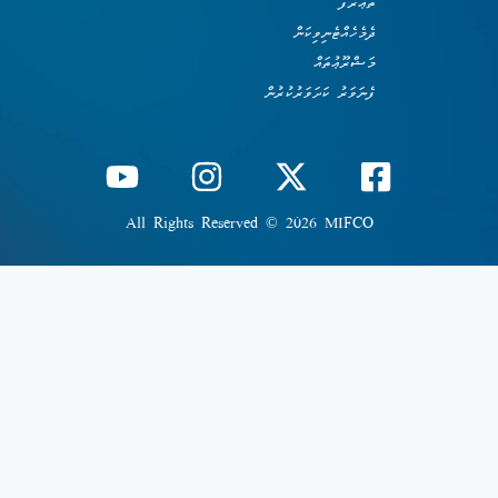
ތަޢާރަފު
ދެމެހެއްޓެނިވިކަން
މަޝްރޫޢުތައް
ފެނަވަރު ކަށަވަރުކުރުން
All Rights Reserved © 2026 MIFCO