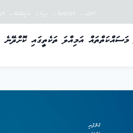
ކުންފުނި
އުފެއްދުންތައް
މީޑިއާ
ވަސީލަތްތައް
އޮޕ
ަސައްކަތްތައް އަމިއްލަ ތަކެތީގައި ކޮށްދޭނެ ފ
ކުންފުނި