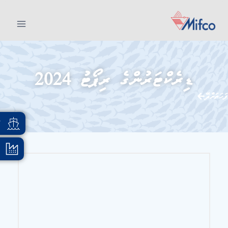
ޑިރެކްޓަރުންގެ ރިޕޯޓު 2024
ފަހަތަށްދޭ
އ