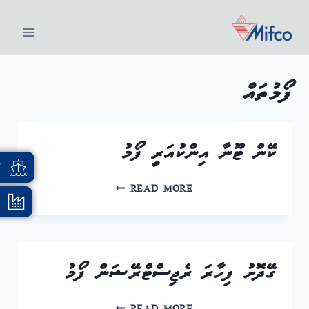
ފޯމުތައް
ކޭން ޓޫނާ އިންކުއަރީ ފޯމު
އ
READ MORE
ގޭދޮށު ފިހާރަ ރެޖިސްޓްރޭޝަން ފޯމު
READ MORE