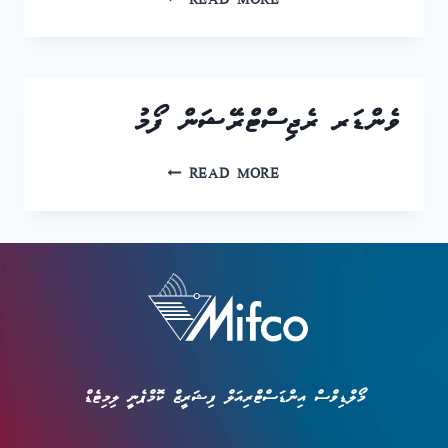
ވެންޑަރ ރެޖިސްޓްރޭޝަން ފޯމު
READ MORE
މޯލްޑިވްސް އިންޑަސްޓްރިއަލް ފިޝަރީޒް ކޮމްޕެނީ ލިމިޓެޑް