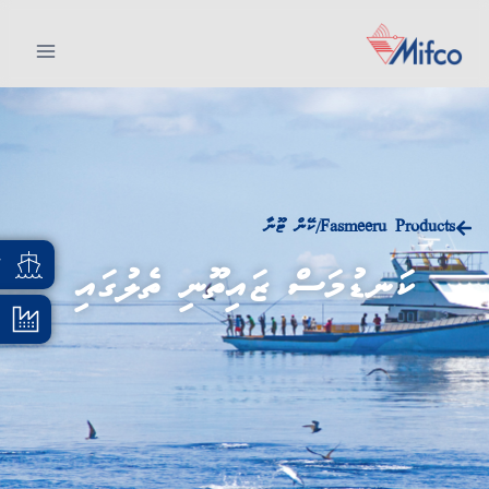
Fasmeeru Products
ކޭން ޓޫނާ
/
އ
ކަނޑުމަސް ޒައިތޫނި ތެލުގައި