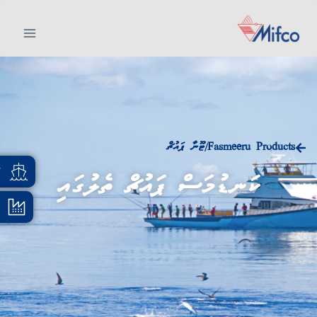
Fasmeeru Products
ޓޫނާ ޕައުޗް
/
އ
ކަނޑުމަސް ޕައުޗް ތެލުގައި