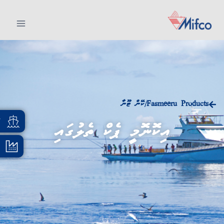
Fasmeeru Products
ކޭން ޓޫނާ
/
އ
އިކޮނޮމީ ޕެކް ތެލުގައި