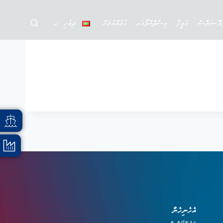
ަރޭޝަންސް
ވަޒީފާ
ވިސްލްބްލޯވަރ
ގުޅުއްވުމަށް
ދިވެހި
އެހެނިހެން