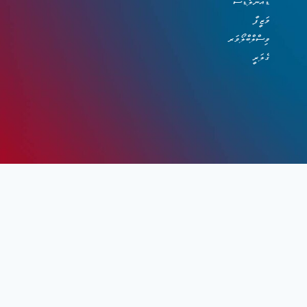
ޑައުންލޯޑްސް
ވަޒީފާ
ވިސްލްބްލޯވަރ
ގެލަރީ