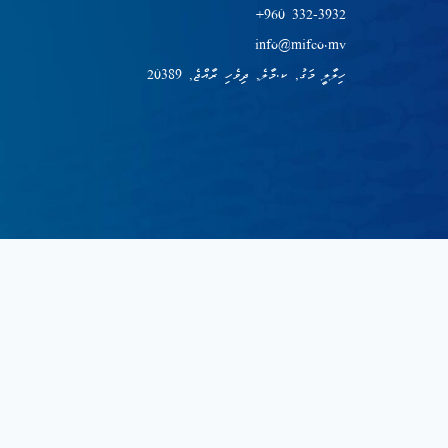
+960 332-3932
info@mifco.mv
ހިލާލީ މަގު, ކ.މާލެ, ދިވެހި ރާއްޖެ, 20389