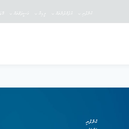
ކުންފުނި
އުފެއްދުންތައް
މީޑިއާ
ވަސީލަތްތައް
އޮޕ
ކުންފުނި