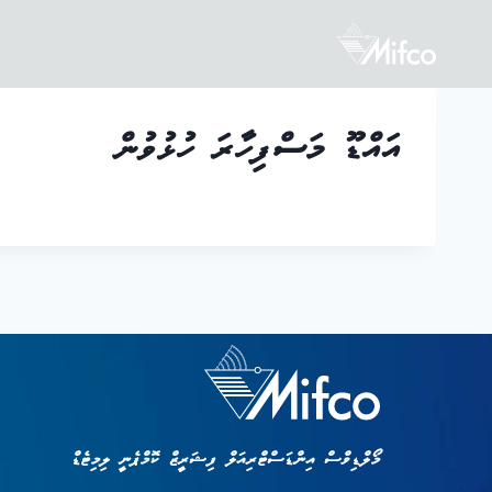
އައްޑޫ މަސްފިހާރަ ހުޅުވުން
މޯލްޑިވްސް އިންޑަސްޓްރިއަލް ފިޝަރީޒް ކޮމްޕެނީ ލިމިޓެޑް