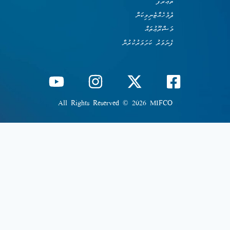
ތަޢާރަފު
ދެމެހެއްޓެނިވިކަން
މަޝްރޫޢުތައް
ފެނަވަރު ކަށަވަރުކުރުން
All Rights Reserved © 2026 MIFCO