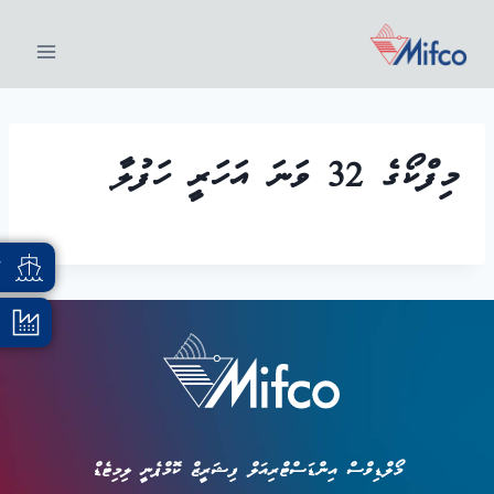
މިފްކޯގެ 32 ވަނަ އަހަރީ ހަފުލާ
އ
މޯލްޑިވްސް އިންޑަސްޓްރިއަލް ފިޝަރީޒް ކޮމްޕެނީ ލިމިޓެޑް