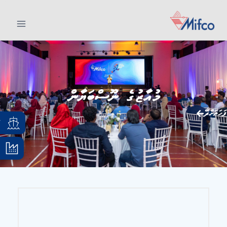
މުއާޒުގެ ނޫސްބަޔާން
ފަހަތަށްދޭ
އ