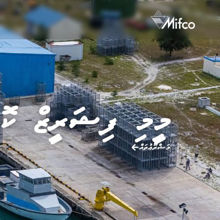
މީމި ފިޝަރީޒް ކޮމ
މަޝްރޫޢުތައް