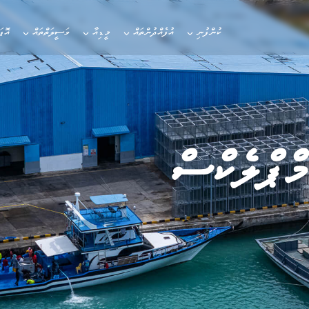
ކުންފުނި
އުފެއްދުންތައް
މީޑިއާ
ވަސީލަތްތައް
އޮޕ
ްޕްލެކްސް