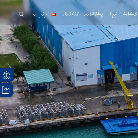
ަރޭޝަންސް
ވަޒީފާ
ވިސްލްބްލޯވަރ
ގުޅުއްވުމަށް
ދިވެހި