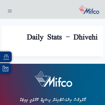
Daily Stats – Dhivehi
އ
މޯލްޑިވްސް އިންޑަސްޓްރިއަލް ފިޝަރީޒް ކޮމްޕެނީ ލިމިޓެޑް