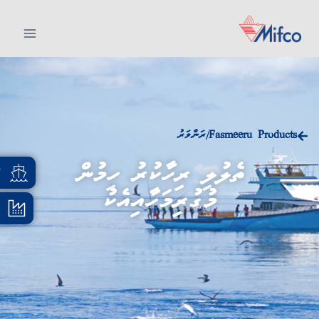
Fasmeeru Products
ރަންވަރު
/
ތެލުލި ރިހާކުރު ހިމުން
އ
މުގުރިމަހާއިއެކު