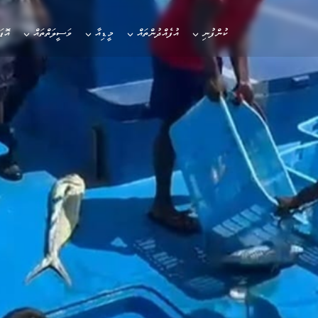
ކުންފުނި
އުފެއްދުންތައް
މީޑިއާ
ވަސީލަތްތައް
އޮޕ