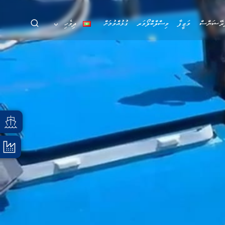
ަރޭޝަންސް
ވަޒީފާ
ވިސްލްބްލޯވަރ
ގުޅުއްވުމަށް
ދިވެހި