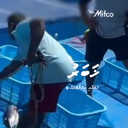
ޚަބަރު
ޚަބަރާއި އިވެންޓުތައް