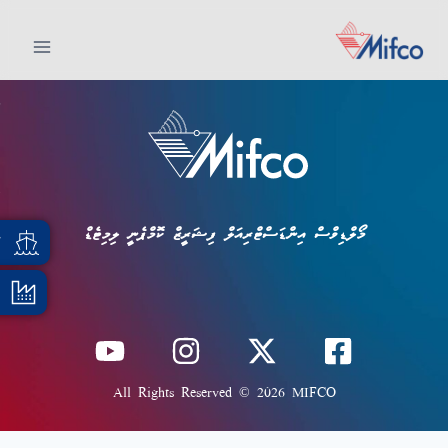
މޯލްޑިވްސް އިންޑަސްޓްރިއަލް ފިޝަރީޒް ކޮމްޕެނީ ލިމިޓެޑް
އ
All Rights Reserved © 2026 MIFCO